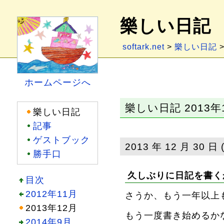
樂しい日記
softark.net
>
樂しい日記
>
ホームページへ
樂しい日記 2013年
樂しい日記
記事
ゲストブック
2013 年 12 月 30 日 
勝手口
久しぶりに日記を書く
目次
2012年11月
さうか、もう一年以上
2013年12月
もう一度書き始めるか
2014年9月