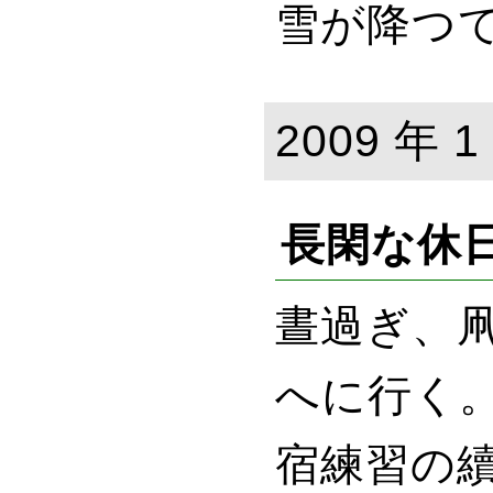
雪が降つ
2009 年 1
長閑な休日
晝過ぎ、
へに行く
宿練習の