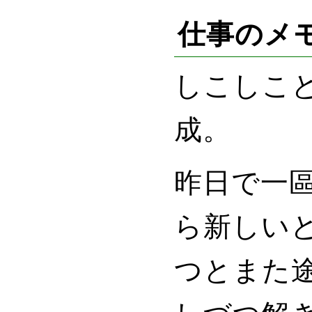
仕事のメ
しこしこ
成。
昨日で一
ら新しい
つとまた