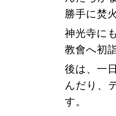
勝手に焚
神光寺に
教會へ初
後は、一
んだり、
す。