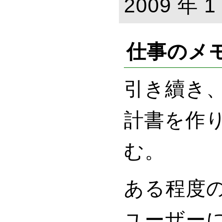
2009 年 1
仕事のメ
引き續き
計書を作
む。
ある程度
ユーザー