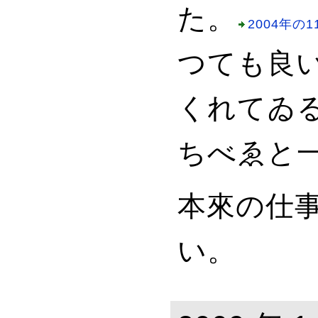
た。
2004年の1
つても良
くれてゐ
ちべゑ
と
本來の仕
い。