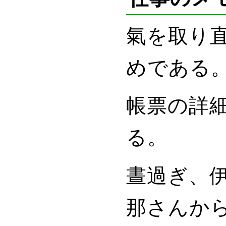
氣を取り
めである
帳票
の詳
る。
晝過ぎ、
那さん
か