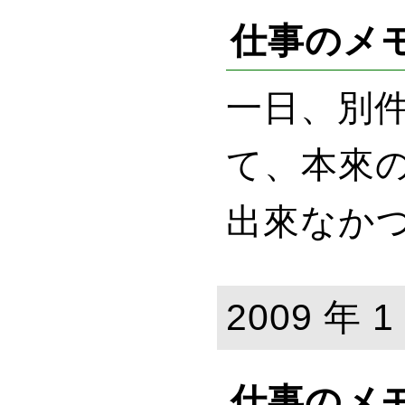
仕事のメ
一日、別
て、本來
出來なか
2009 年 1
仕事のメ