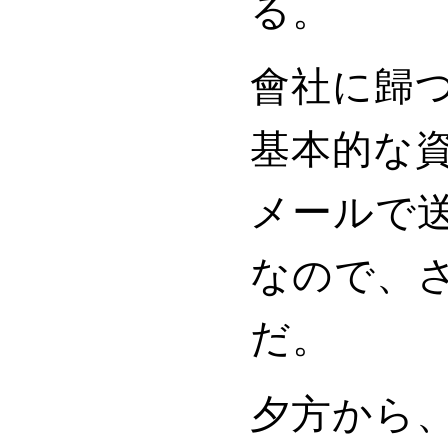
る。
會社に歸
基本的な
メールで
なので、
だ。
夕方から