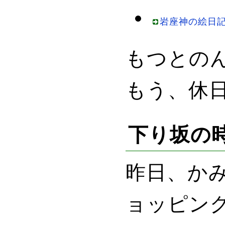
岩座神の絵日記 
もつとの
もう、休
下り坂の
昨日、か
ョッピン