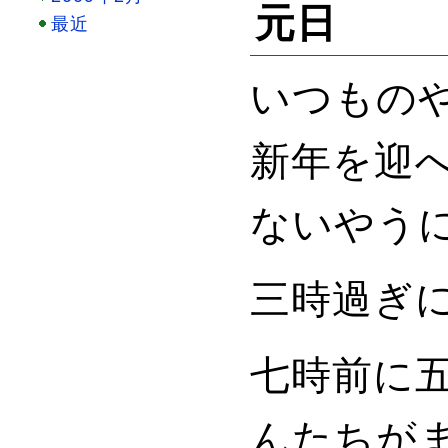
元日
最近
いつもの
新年を迎
ないやう
三時過ぎ
七時前に
んたちが