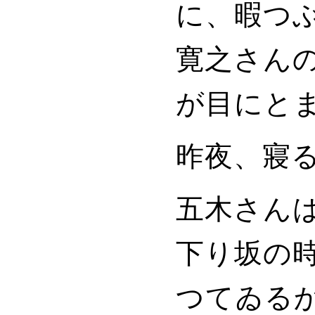
に、暇つ
寛之さん
が目にと
昨夜、寢
五木さん
下り坂の
つてゐる