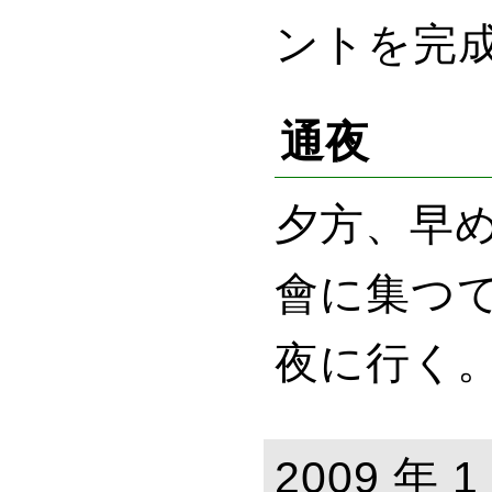
ントを完
通夜
夕方、早
會に集つ
夜に行く
2009 年 1