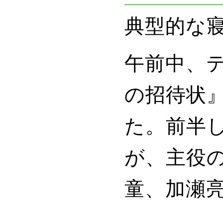
典型的な
午前中、
の招待状
た。前半
が、主役
童、加瀬