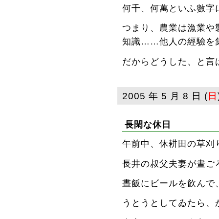
何千、何萬といふ數字
つまり、農業は漁業や
知識……他人の經驗を
だからどうした、と言
2005 年 5 月 8 日 (
日
長閑な休日
午前中、休耕田の草刈
長井の叔父夫妻が晝ご
晝飯にビールを飮んで
うとうとしてゐたら、