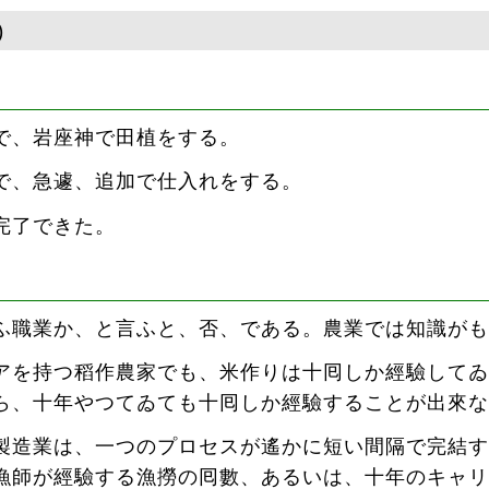
)
で、岩座神で田植をする。
で、急遽、追加で仕入れをする。
完了できた。
ふ職業か、と言ふと、否、である。農業では知識がも
アを持つ稻作農家でも、米作りは十囘しか經驗してゐ
ら、十年やつてゐても十囘しか經驗することが出來な
製造業は、一つのプロセスが遙かに短い間隔で完結す
漁師が經驗する漁撈の囘數、あるいは、十年のキャリ