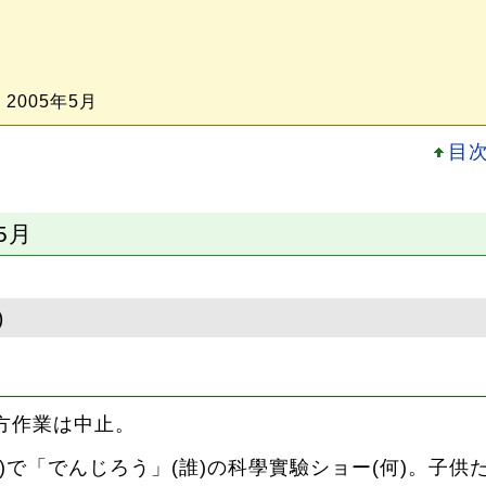
 2005年5月
目
5月
)
方作業は中止。
)で「でんじろう」(誰)の科學實驗ショー(何)。子