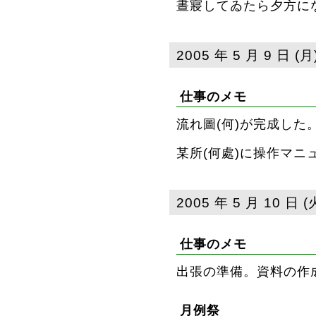
晝寢してゐたら夕方に
2005 年 5 月 9 日 (月
仕事のメモ
流れ圖(何
)が完成した
某所(何處
)に操作マニ
2005 年 5 月 10 日 (
仕事のメモ
出張の準備。資料の作
月例祭