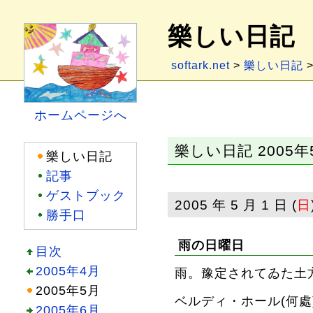
樂しい日記
softark.net
>
樂しい日記
>
ホームページへ
樂しい日記 2005年
樂しい日記
記事
ゲストブック
2005 年 5 月 1 日 (
日
勝手口
雨の日曜日
目次
2005年4月
雨。豫定されてゐた土
2005年5月
ベルディ・ホール(何處
2005年6月