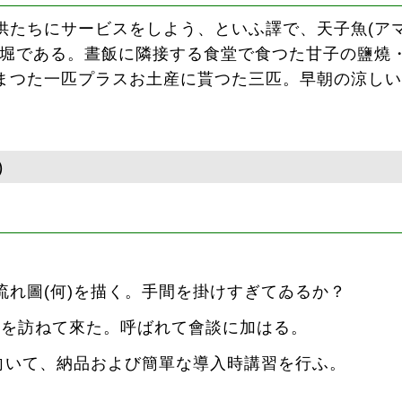
たちにサービスをしよう、といふ譯で、天子魚(アマ
釣堀である。晝飯に隣接する食堂で食つた甘子の鹽燒
まつた一匹プラスお土産に貰つた三匹。早朝の涼しい
)
流れ圖(何
)を描く。手間を掛けすぎてゐるか？
名)を訪ねて來た。呼ばれて會談に加はる。
向いて、
納品および簡單な導入時講習を行ふ。