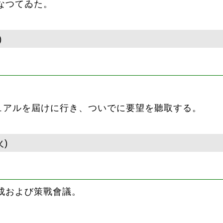
なつてゐた。
)
。
ュアルを屆けに行き、ついでに要望を聽取する。
火)
成および策戰會議。