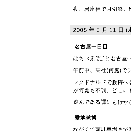
夜、岩座神で月例祭。
2005 年 5 月 11 日 (
名古屋一日目
はちべゑ(誰
)と名古屋
午前中、某社(何處
)で
マクドナルドで腹拵へ
が何處も不調。どこに
遊んでゐる譯にも行か
愛地球博
ながくて南駐車場まで車