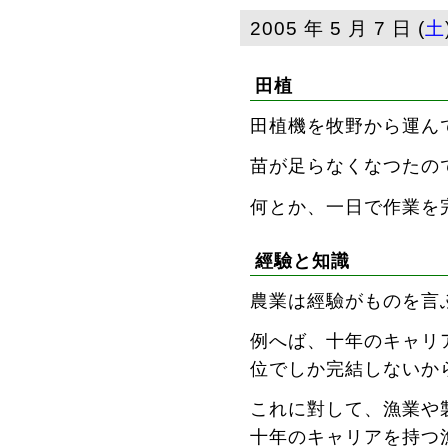
2005 年 5 月 7 日 (
土
田植
田植機を牧野から運ん
苗が足らなくなつたの
何とか、一日で作業を
經驗と知識
農業は經驗がものを言
例へば、十年のキャリ
位でしか完結しないか
これに對して、漁業や
十年のキャリアを持つ