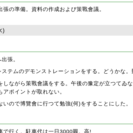
出張の準備。資料の作成および策戰會議。
水)
へ出張。
システムのデモンストレーションをする。どうかな。
をしながら策戰會議をする。午後の豫定が立つてゐな
もアポイントが取れない。
ないので博覽會に行つて勉強(何)をすることにした。
で行く。駐車代は一日3000圓。高!