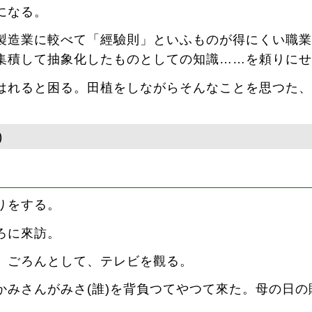
になる。
製造業に較べて「經驗則」といふものが得にくい職業
集積して抽象化したものとしての知識……を頼りにせ
はれると困る。田植をしながらそんなことを思つた、
)
りをする。
ろに來訪。
、ごろんとして、テレビを觀る。
かみさんがみさ(誰)を背負つてやつて來た。母の日