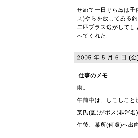
せめて一日ぐらゐは子供
ス)やらを放してゐる
二匹プラス逃がしてし
へてくれた。
2005 年 5 月 6 日 (金
仕事のメモ
雨。
午前中は、しこしこと
某氏(誰
)がボス(非渾
午後、某所(何處
)へ出