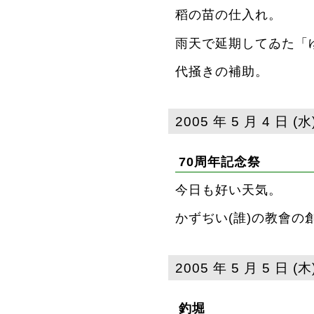
稻の苗の仕入れ。
雨天で延期してゐた「ゆ
代掻きの補助。
2005 年 5 月 4 日 (水
70周年記念祭
今日も好い天気。
かずぢい(誰
)の教會
の
2005 年 5 月 5 日 (木
釣堀