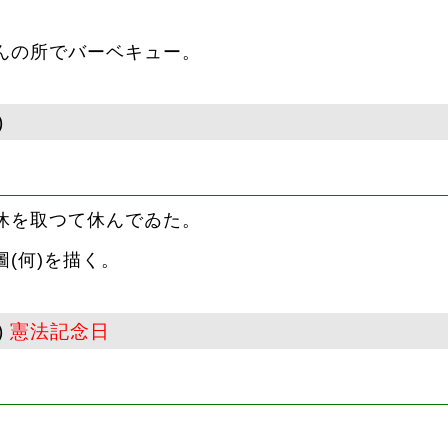
ん
の所でバーベキュー。
)
休を取つて休んでゐた。
圖(何
)を描く。
)
憲法記念日